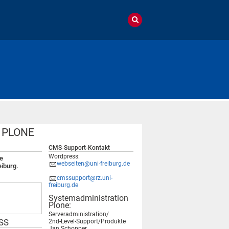
m PLONE
CMS-Support-Kontakt
Wordpress:
e
webseiten@uni-freiburg.de
eiburg.
cmssupport@rz.uni-
freiburg.de
Systemadministration
Plone:
Serveradministration/
SS
2nd-Level-Support/Produkte
Jan Schopper