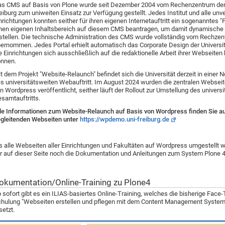
s CMS auf Basis von Plone wurde seit Dezember 2004 vom Rechenzentrum der 
eiburg zum uniweiten Einsatz zur Verfügung gestellt. Jedes Institut und alle unv
nrichtungen konnten seither für ihren eigenen Internetauftritt ein sogenanntes "P
nen eigenen Inhaltsbereich auf diesem CMS beantragen, um damit dynamische
stellen. D
ie technische Administration des CMS wurde vollständig vom Rechze
ernommen. Jedes Portal erhielt automatisch das Corporate Design
der Universi
e Einrichtungen sich ausschließlich auf die redaktionelle Arbeit ihrer Webseiten
nnen.
t dem Projekt "Website-Relaunch" befindet sich die Universität derzeit in einer
s universitätsweiten Webauftritt. Im August 2024 wurden die zentralen Webseit
n Wordpress veröffentlicht, seither läuft der Rollout zur Umstellung des universi
samtauftritts.
le Informationen zum Website-Relaunch auf Basis von Wordpress finden Sie a
gleitenden Webseiten unter
https://wpdemo.uni-freiburg.de
s alle Webseiten aller Einrichtungen und Fakultäten auf Wordpress umgestellt w
r auf dieser Seite noch die Dokumentation und Anleitungen zum System Plone 4 
okumentation/Online-Training zu Plone4
 sofort gibt es ein ILIAS-basiertes Online-Training, welches die bisherige Face
hulung "Webseiten erstellen und pflegen mit dem Content Management System
setzt.