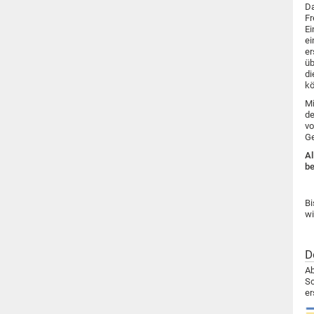
Da
Fr
Ei
ei
er
üb
di
kö
Mi
de
vo
Ge
Al
be
Bi
wi
D
Ab
Sc
er