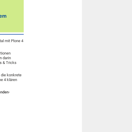
al mit Plone 4
ktionen
n darin
ps & Tricks
 die konkrete
e 4 klären
enden-