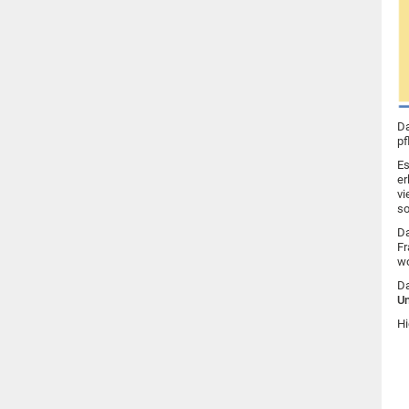
Da
pf
Es
er
vi
so
Da
Fr
wo
Da
Un
Hi