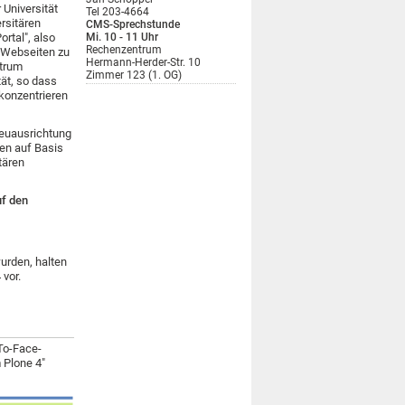
Universität
Tel 203-4664
ersitären
CMS-Sprechstunde
ortal", also
Mi. 10 - 11 Uhr
Rechenzentrum
 Webseiten zu
Hermann-Herder-Str. 10
ntrum
Zimmer 123 (1. OG)
tät, so dass
 konzentrieren
 Neuausrichtung
en auf Basis
tären
uf den
urden, halten
vor.
-To-Face-
 Plone 4"